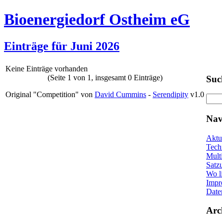
Bioenergiedorf Ostheim eG
Einträge für Juni 2026
Keine Einträge vorhanden
(Seite 1 von 1, insgesamt 0 Einträge)
Suc
Original "Competition" von
David Cummins
-
Serendipity
v1.0
Nav
Aktu
Tech
Mult
Satz
Wo l
Impr
Date
Arc